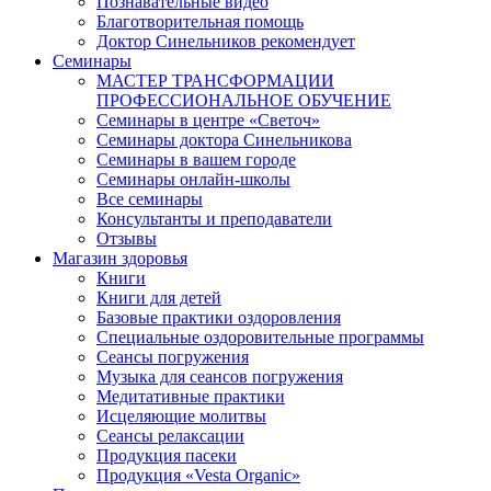
Познавательные видео
Благотворительная помощь
Доктор Синельников рекомендует
Семинары
МАСТЕР ТРАНСФОРМАЦИИ
ПРОФЕССИОНАЛЬНОЕ ОБУЧЕНИЕ
Семинары в центре «Светоч»
Семинары доктора Синельникова
Семинары в вашем городе
Семинары онлайн-школы
Все семинары
Консультанты и преподаватели
Отзывы
Магазин здоровья
Книги
Книги для детей
Базовые практики оздоровления
Специальные оздоровительные программы
Сеансы погружения
Музыка для сеансов погружения
Медитативные практики
Исцеляющие молитвы
Сеансы релаксации
Продукция пасеки
Продукция «Vesta Organic»