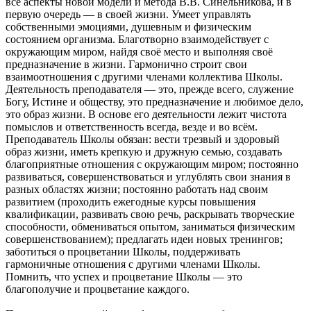
все аспекты новой модели и метода В.В. Синельникова, и в
первую очередь — в своей жизни. Умеет управлять
собственными эмоциями, душевным и физическим
состоянием организма. Благотворно взаимодействует с
окружающим миром, найдя своё место и выполняя своё
предназначение в жизни. Гармонично строит свои
взаимоотношения с другими членами коллектива Школы.
Деятельность преподавателя — это, прежде всего, служение
Богу, Истине и обществу, это предназначение и любимое дело,
это образ жизни. В основе его деятельности лежит чистота
помыслов и ответственность всегда, везде и во всём.
Преподаватель Школы обязан: вести трезвый и здоровый
образ жизни, иметь крепкую и дружную семью, создавать
благоприятные отношения с окружающим миром; постоянно
развиваться, совершенствоваться и углублять свои знания в
разных областях жизни; постоянно работать над своим
развитием (проходить ежегодные курсы повышения
квалификации, развивать свою речь, раскрывать творческие
способности, обмениваться опытом, заниматься физическим
совершенствованием); предлагать идеи новых тренингов;
заботиться о процветании Школы, поддерживать
гармоничные отношения с другими членами Школы.
Помнить, что успех и процветание Школы — это
благополучие и процветание каждого.