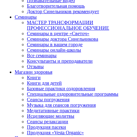
Познавательные видео
Благотворительная помощь
Доктор Синельников рекомендует
Семинары
МАСТЕР ТРАНСФОРМАЦИИ
ПРОФЕССИОНАЛЬНОЕ ОБУЧЕНИЕ
Семинары в центре «Светоч»
Семинары доктора Синельникова
Семинары в вашем городе
Семинары онлайн-школы
Все семинары
Консультанты и преподаватели
Отзывы
Магазин здоровья
Книги
Книги для детей
Базовые практики оздоровления
Специальные оздоровительные программы
Сеансы погружения
Музыка для сеансов погружения
Медитативные практики
Исцеляющие молитвы
Сеансы релаксации
Продукция пасеки
Продукция «Vesta Organic»