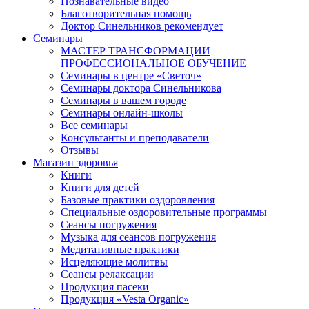
Познавательные видео
Благотворительная помощь
Доктор Синельников рекомендует
Семинары
МАСТЕР ТРАНСФОРМАЦИИ
ПРОФЕССИОНАЛЬНОЕ ОБУЧЕНИЕ
Семинары в центре «Светоч»
Семинары доктора Синельникова
Семинары в вашем городе
Семинары онлайн-школы
Все семинары
Консультанты и преподаватели
Отзывы
Магазин здоровья
Книги
Книги для детей
Базовые практики оздоровления
Специальные оздоровительные программы
Сеансы погружения
Музыка для сеансов погружения
Медитативные практики
Исцеляющие молитвы
Сеансы релаксации
Продукция пасеки
Продукция «Vesta Organic»