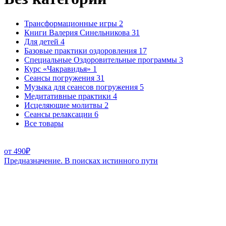
Трансформационные игры
2
Книги Валерия Синельникова
31
Для детей
4
Базовые практики оздоровления
17
Специальные Оздоровительные программы
3
Курс «Чакравидья»
1
Сеансы погружения
31
Музыка для сеансов погружения
5
Медитативные практики
4
Исцеляющие молитвы
2
Сеансы релаксации
6
Все товары
от
490
₽
Предназначение. В поисках истинного пути