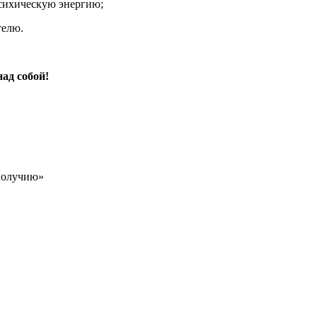
психическую энергию;
телю.
ад собой!
ополучию»