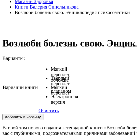
Магазин Здоровья
Книги Валерия Синельникова
Возлюби болезнь свою. Энциклопедия психосоматики
Возлюби болезнь свою. Энцик
Варианты:
Мягкий
переплёт,
Твердый
обложка
переплет
с
Вариации книги
Мягкий
клапаном
переплет
Электронная
версия
Очистить
добавить в корзину
Второй том нового издания легендарной книги «Возлюби боле
вас с глубинными, подсознательными причинами заболеваний че