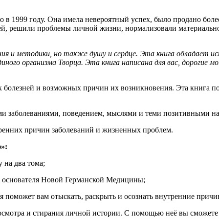
в 1999 году. Она имела невероятный успех, было продано боле
ней, решили проблемы личной жизни, нормализовали материально
ания и методики, но также душу и сердце. Эта книга обладает и
ого организма Творца. Эта книга написана для вас, дорогие мои
 болезней и возможных причин их возникновения. Эта книга по
ми заболеваниями, поведением, мыслями и теми позитивными н
тренних причин заболеваний и жизненных проблем.
»:
 на два тома;
, основателя Новой Германской Медицины;
я поможет вам отыскать, раскрыть и осознать внутренние причи
смотра и стирания личной истории. С помощью неё вы сможете