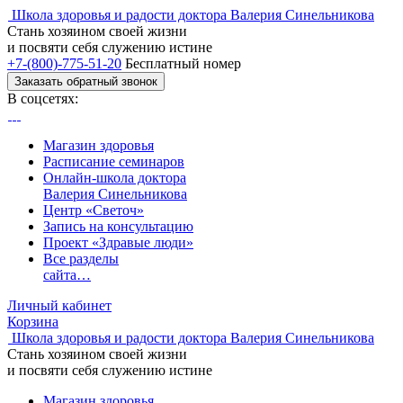
Школа здоровья и радости доктора Валерия Синельникова
Стань
хозяином своей жизни
и посвяти
себя служению истине
+7-(800)-775-51-20
Бесплатный номер
Заказать обратный звонок
В соцсетях:
Магазин здоровья
Расписание семинаров
Онлайн-школа доктора
Валерия Синельникова
Центр «Светоч»
Запись на консультацию
Проект «Здравые люди»
Все разделы
сайта…
Личный кабинет
Корзина
Школа здоровья и радости доктора Валерия Синельникова
Стань
хозяином своей жизни
и посвяти
себя служению истине
Магазин здоровья