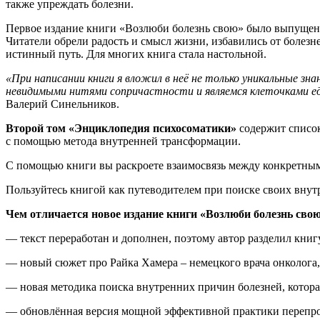
также упреждать болезни.
Первое издание книги «Возлюби болезнь свою» было выпущено 
Читатели обрели радость и смысл жизни, избавились от болез
истинный путь. Для многих книга стала настольной.
«При написании книги я вложил в неё не только уникальные зн
невидимыми нитями сопричастности и являемся клеточками един
Валерий Синельников.
Второй том «Энциклопедия психосоматики»
содержит список
с помощью метода внутренней трансформации.
С помощью книги вы раскроете взаимосвязь между конкретны
Пользуйтесь книгой как путеводителем при поиске своих вну
Чем отличается новое издание книги «Возлюби болезнь свою
— текст переработан и дополнен, поэтому автор разделил книгу
— новый сюжет про Райка Хамера – немецкого врача онколога
— новая методика поиска внутренних причин болезней, котора
— обновлённая версия мощной эффективной практики перепро