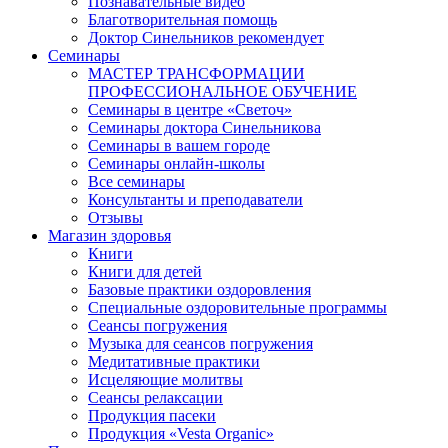
Познавательные видео
Благотворительная помощь
Доктор Синельников рекомендует
Семинары
МАСТЕР ТРАНСФОРМАЦИИ
ПРОФЕССИОНАЛЬНОЕ ОБУЧЕНИЕ
Семинары в центре «Светоч»
Семинары доктора Синельникова
Семинары в вашем городе
Семинары онлайн-школы
Все семинары
Консультанты и преподаватели
Отзывы
Магазин здоровья
Книги
Книги для детей
Базовые практики оздоровления
Специальные оздоровительные программы
Сеансы погружения
Музыка для сеансов погружения
Медитативные практики
Исцеляющие молитвы
Сеансы релаксации
Продукция пасеки
Продукция «Vesta Organic»