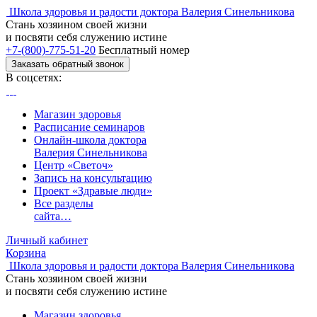
Школа здоровья и радости доктора Валерия Синельникова
Стань
хозяином своей жизни
и посвяти
себя служению истине
+7-(800)-775-51-20
Бесплатный номер
Заказать обратный звонок
В соцсетях:
Магазин здоровья
Расписание семинаров
Онлайн-школа доктора
Валерия Синельникова
Центр «Светоч»
Запись на консультацию
Проект «Здравые люди»
Все разделы
сайта…
Личный кабинет
Корзина
Школа здоровья и радости доктора Валерия Синельникова
Стань
хозяином своей жизни
и посвяти
себя служению истине
Магазин здоровья