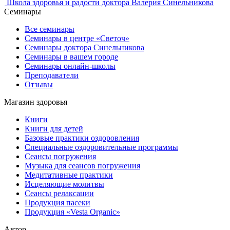
Школа здоровья и радости доктора Валерия Синельникова
Семинары
Все семинары
Семинары в центре «Светоч»
Семинары доктора Синельникова
Семинары в вашем городе
Семинары онлайн-школы
Преподаватели
Отзывы
Магазин здоровья
Книги
Книги для детей
Базовые практики оздоровления
Специальные оздоровительные программы
Сеансы погружения
Музыка для сеансов погружения
Медитативные практики
Исцеляющие молитвы
Сеансы релаксации
Продукция пасеки
Продукция «Vesta Organic»
Автор