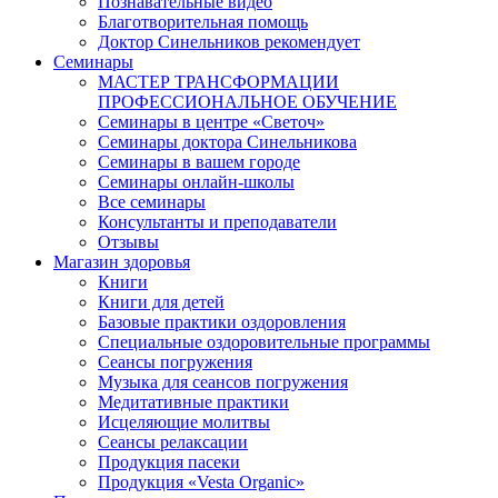
Познавательные видео
Благотворительная помощь
Доктор Синельников рекомендует
Семинары
МАСТЕР ТРАНСФОРМАЦИИ
ПРОФЕССИОНАЛЬНОЕ ОБУЧЕНИЕ
Семинары в центре «Светоч»
Семинары доктора Синельникова
Семинары в вашем городе
Семинары онлайн-школы
Все семинары
Консультанты и преподаватели
Отзывы
Магазин здоровья
Книги
Книги для детей
Базовые практики оздоровления
Специальные оздоровительные программы
Сеансы погружения
Музыка для сеансов погружения
Медитативные практики
Исцеляющие молитвы
Сеансы релаксации
Продукция пасеки
Продукция «Vesta Organic»