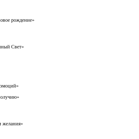
Новое рождение»
нный Свет»
 эмоций»
ополучию»
и желания»