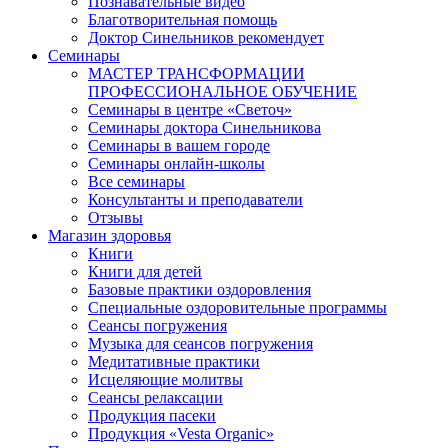
Познавательные видео
Благотворительная помощь
Доктор Синельников рекомендует
Семинары
МАСТЕР ТРАНСФОРМАЦИИ
ПРОФЕССИОНАЛЬНОЕ ОБУЧЕНИЕ
Семинары в центре «Светоч»
Семинары доктора Синельникова
Семинары в вашем городе
Семинары онлайн-школы
Все семинары
Консультанты и преподаватели
Отзывы
Магазин здоровья
Книги
Книги для детей
Базовые практики оздоровления
Специальные оздоровительные программы
Сеансы погружения
Музыка для сеансов погружения
Медитативные практики
Исцеляющие молитвы
Сеансы релаксации
Продукция пасеки
Продукция «Vesta Organic»