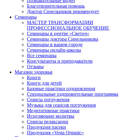
Познавательные видео
Благотворительная помощь
Доктор Синельников рекомендует
Семинары
МАСТЕР ТРАНСФОРМАЦИИ
ПРОФЕССИОНАЛЬНОЕ ОБУЧЕНИЕ
Семинары в центре «Светоч»
Семинары доктора Синельникова
Семинары в вашем городе
Семинары онлайн-школы
Все семинары
Консультанты и преподаватели
Отзывы
Магазин здоровья
Книги
Книги для детей
Базовые практики оздоровления
Специальные оздоровительные программы
Сеансы погружения
Музыка для сеансов погружения
Медитативные практики
Исцеляющие молитвы
Сеансы релаксации
Продукция пасеки
Продукция «Vesta Organic»