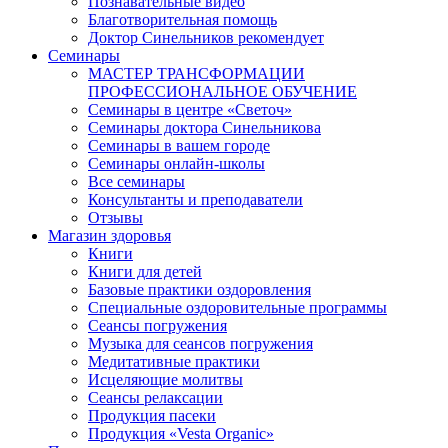
Познавательные видео
Благотворительная помощь
Доктор Синельников рекомендует
Семинары
МАСТЕР ТРАНСФОРМАЦИИ
ПРОФЕССИОНАЛЬНОЕ ОБУЧЕНИЕ
Семинары в центре «Светоч»
Семинары доктора Синельникова
Семинары в вашем городе
Семинары онлайн-школы
Все семинары
Консультанты и преподаватели
Отзывы
Магазин здоровья
Книги
Книги для детей
Базовые практики оздоровления
Специальные оздоровительные программы
Сеансы погружения
Музыка для сеансов погружения
Медитативные практики
Исцеляющие молитвы
Сеансы релаксации
Продукция пасеки
Продукция «Vesta Organic»