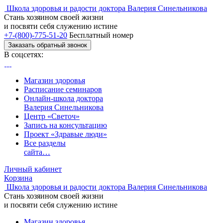
Школа здоровья и радости доктора Валерия Синельникова
Стань
хозяином своей жизни
и посвяти
себя служению истине
+7-(800)-775-51-20
Бесплатный номер
Заказать обратный звонок
В соцсетях:
Магазин здоровья
Расписание семинаров
Онлайн-школа доктора
Валерия Синельникова
Центр «Светоч»
Запись на консультацию
Проект «Здравые люди»
Все разделы
сайта…
Личный кабинет
Корзина
Школа здоровья и радости доктора Валерия Синельникова
Стань
хозяином своей жизни
и посвяти
себя служению истине
Магазин здоровья