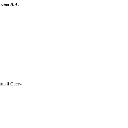
кова Л.
А.
нный Свет»