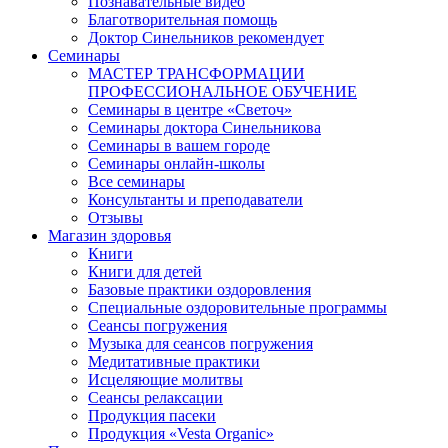
Познавательные видео
Благотворительная помощь
Доктор Синельников рекомендует
Семинары
МАСТЕР ТРАНСФОРМАЦИИ
ПРОФЕССИОНАЛЬНОЕ ОБУЧЕНИЕ
Семинары в центре «Светоч»
Семинары доктора Синельникова
Семинары в вашем городе
Семинары онлайн-школы
Все семинары
Консультанты и преподаватели
Отзывы
Магазин здоровья
Книги
Книги для детей
Базовые практики оздоровления
Специальные оздоровительные программы
Сеансы погружения
Музыка для сеансов погружения
Медитативные практики
Исцеляющие молитвы
Сеансы релаксации
Продукция пасеки
Продукция «Vesta Organic»