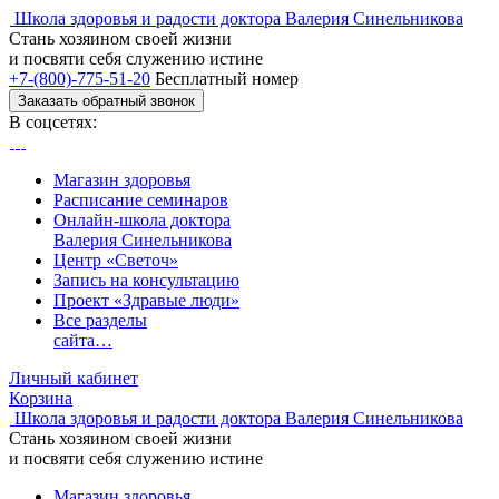
Школа здоровья и радости доктора Валерия Синельникова
Стань
хозяином своей жизни
и посвяти
себя служению истине
+7-(800)-775-51-20
Бесплатный номер
Заказать обратный звонок
В соцсетях:
Магазин здоровья
Расписание семинаров
Онлайн-школа доктора
Валерия Синельникова
Центр «Светоч»
Запись на консультацию
Проект «Здравые люди»
Все разделы
сайта…
Личный кабинет
Корзина
Школа здоровья и радости доктора Валерия Синельникова
Стань
хозяином своей жизни
и посвяти
себя служению истине
Магазин здоровья