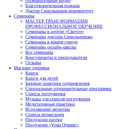
Познавательные видео
Благотворительная помощь
Доктор Синельников рекомендует
Семинары
МАСТЕР ТРАНСФОРМАЦИИ
ПРОФЕССИОНАЛЬНОЕ ОБУЧЕНИЕ
Семинары в центре «Светоч»
Семинары доктора Синельникова
Семинары в вашем городе
Семинары онлайн-школы
Все семинары
Консультанты и преподаватели
Отзывы
Магазин здоровья
Книги
Книги для детей
Базовые практики оздоровления
Специальные оздоровительные программы
Сеансы погружения
Музыка для сеансов погружения
Медитативные практики
Исцеляющие молитвы
Сеансы релаксации
Продукция пасеки
Продукция «Vesta Organic»