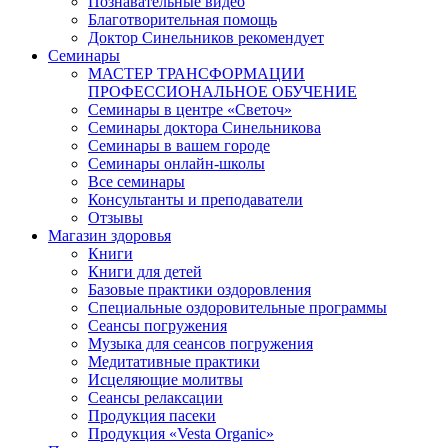
Познавательные видео
Благотворительная помощь
Доктор Синельников рекомендует
Семинары
МАСТЕР ТРАНСФОРМАЦИИ
ПРОФЕССИОНАЛЬНОЕ ОБУЧЕНИЕ
Семинары в центре «Светоч»
Семинары доктора Синельникова
Семинары в вашем городе
Семинары онлайн-школы
Все семинары
Консультанты и преподаватели
Отзывы
Магазин здоровья
Книги
Книги для детей
Базовые практики оздоровления
Специальные оздоровительные программы
Сеансы погружения
Музыка для сеансов погружения
Медитативные практики
Исцеляющие молитвы
Сеансы релаксации
Продукция пасеки
Продукция «Vesta Organic»