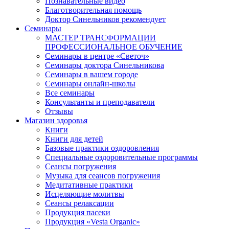
Познавательные видео
Благотворительная помощь
Доктор Синельников рекомендует
Семинары
МАСТЕР ТРАНСФОРМАЦИИ
ПРОФЕССИОНАЛЬНОЕ ОБУЧЕНИЕ
Семинары в центре «Светоч»
Семинары доктора Синельникова
Семинары в вашем городе
Семинары онлайн-школы
Все семинары
Консультанты и преподаватели
Отзывы
Магазин здоровья
Книги
Книги для детей
Базовые практики оздоровления
Специальные оздоровительные программы
Сеансы погружения
Музыка для сеансов погружения
Медитативные практики
Исцеляющие молитвы
Сеансы релаксации
Продукция пасеки
Продукция «Vesta Organic»