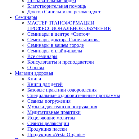
Познавательные видео
Благотворительная помощь
Доктор Синельников рекомендует
Семинары
МАСТЕР ТРАНСФОРМАЦИИ
ПРОФЕССИОНАЛЬНОЕ ОБУЧЕНИЕ
Семинары в центре «Светоч»
Семинары доктора Синельникова
Семинары в вашем городе
Семинары онлайн-школы
Все семинары
Консультанты и преподаватели
Отзывы
Магазин здоровья
Книги
Книги для детей
Базовые практики оздоровления
Специальные оздоровительные программы
Сеансы погружения
Музыка для сеансов погружения
Медитативные практики
Исцеляющие молитвы
Сеансы релаксации
Продукция пасеки
Продукция «Vesta Organic»