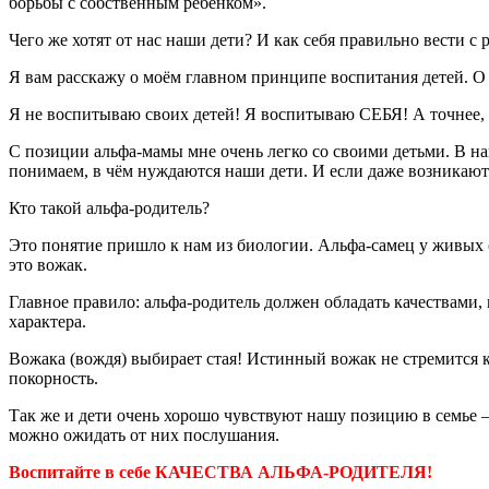
борьбы с собственным ребёнком».
Чего же хотят от нас наши дети? И как себя правильно вести с
Я вам расскажу о моём главном принципе воспитания детей. О т
Я не воспитываю своих детей! Я воспитываю СЕБЯ! А точне
С позиции альфа-мамы мне очень легко со своими детьми. В на
понимаем, в чём нуждаются наши дети. И если даже возникают
Кто такой альфа-родитель?
Это понятие пришло к нам из биологии. Альфа-самец у живых с
это вожак.
Главное правило: альфа-родитель должен обладать качествами
характера.
Вожака (вождя) выбирает стая! Истинный вожак не стремится к
покорность.
Так же и дети очень хорошо чувствуют нашу позицию в семье ‒ 
можно ожидать от них послушания.
Воспитайте в себе КАЧЕСТВА АЛЬФА-РОДИТЕЛЯ!