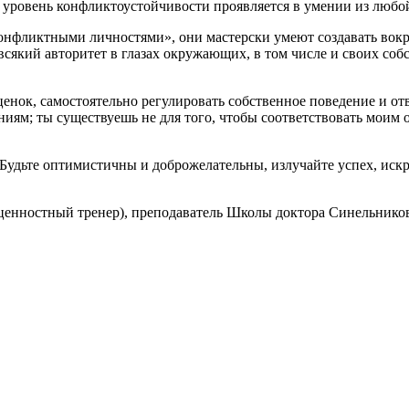
 уровень конфликтоустойчивости проявляется в умении из любой
фликтными личностями», они мастерски умеют создавать вокруг 
сякий авторитет в глазах окружающих, в том числе и своих соб
ценок, самостоятельно регулировать собственное поведение и от
ниям; ты существуешь не для того, чтобы соответствовать моим
Будьте оптимистичны и доброжелательны, излучайте успех, иск
(ценностный тренер), преподаватель Школы доктора Синельнико