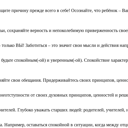
 ищите причину прежде всего в себе! Осознайте, что ребёнок ‒ В
емьи, сохраняйте верность и непоколебимую приверженность сво
‒ только ВЫ! Заботиться – это значит свои мысли и действия нап
, будьте спокойным(-ой) и уверенным(-ой). Спокойствие характе
олняйте свои обещания. Придерживайтесь своих принципов, ценно
 неотступности от своих духовных принципов, ценностей и реше
ителей. Глубоко уважать старших людей: родителей, учителей, 
. Например, оставаться спокойной в ситуации, когда между отц