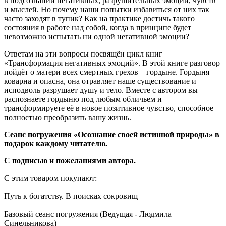
в подсознании негативных, разрушительных эмоций, чувств
и мыслей. Но почему наши попытки избавиться от них так
часто заходят в тупик? Как на практике достичь такого
состояния в работе над собой, когда в принципе будет
невозможно испытать ни одной негативной эмоции?
Ответам на эти вопросы посвящён цикл книг
«Трансформация негативных эмоций». В этой книге разговор
пойдёт о матери всех смертных грехов – гордыне. Гордыня
коварна и опасна, она отравляет наше существование и
исподволь разрушает душу и тело. Вместе с автором вы
распознаете гордыню под любым обличьем и
трансформируете её в новое позитивное чувство, способное
полностью преобразить вашу жизнь.
Сеанс погружения «Осознание своей истинной природы» в
подарок каждому читателю.
С подписью и пожеланиями автора.
С этим товаром покупают:
Путь к богатству. В поисках сокровищ
Базовый сеанс погружения (Ведущая - Людмила
Синельникова)