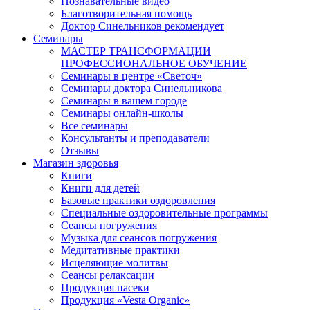
Познавательные видео
Благотворительная помощь
Доктор Синельников рекомендует
Семинары
МАСТЕР ТРАНСФОРМАЦИИ
ПРОФЕССИОНАЛЬНОЕ ОБУЧЕНИЕ
Семинары в центре «Светоч»
Семинары доктора Синельникова
Семинары в вашем городе
Семинары онлайн-школы
Все семинары
Консультанты и преподаватели
Отзывы
Магазин здоровья
Книги
Книги для детей
Базовые практики оздоровления
Специальные оздоровительные программы
Сеансы погружения
Музыка для сеансов погружения
Медитативные практики
Исцеляющие молитвы
Сеансы релаксации
Продукция пасеки
Продукция «Vesta Organic»