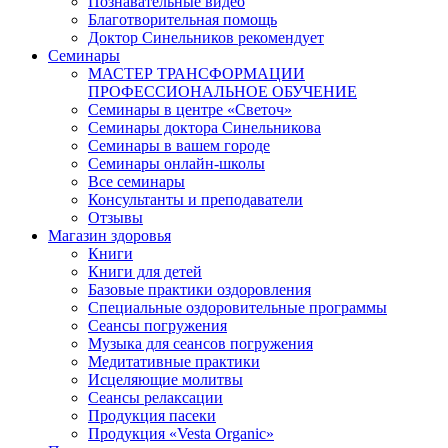
Познавательные видео
Благотворительная помощь
Доктор Синельников рекомендует
Семинары
МАСТЕР ТРАНСФОРМАЦИИ
ПРОФЕССИОНАЛЬНОЕ ОБУЧЕНИЕ
Семинары в центре «Светоч»
Семинары доктора Синельникова
Семинары в вашем городе
Семинары онлайн-школы
Все семинары
Консультанты и преподаватели
Отзывы
Магазин здоровья
Книги
Книги для детей
Базовые практики оздоровления
Специальные оздоровительные программы
Сеансы погружения
Музыка для сеансов погружения
Медитативные практики
Исцеляющие молитвы
Сеансы релаксации
Продукция пасеки
Продукция «Vesta Organic»