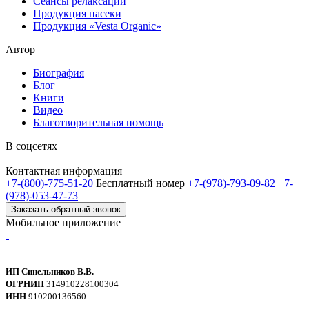
Сеансы релаксации
Продукция пасеки
Продукция «Vesta Organic»
Автор
Биография
Блог
Книги
Видео
Благотворительная помощь
В соцсетях
Контактная информация
+7-(800)-775-51-20
Бесплатный номер
+7-(978)-793-09-82
+7-
(978)-053-47-73
Заказать обратный звонок
Мобильное приложение
ИП Синельников В.В.
ОГРНИП
314910228100304
ИНН
910200136560