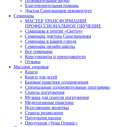
Познавательные видео
Благотворительная помощь
Доктор Синельников рекомендует
Семинары
МАСТЕР ТРАНСФОРМАЦИИ
ПРОФЕССИОНАЛЬНОЕ ОБУЧЕНИЕ
Семинары в центре «Светоч»
Семинары доктора Синельникова
Семинары в вашем городе
Семинары онлайн-школы
Все семинары
Консультанты и преподаватели
Отзывы
Магазин здоровья
Книги
Книги для детей
Базовые практики оздоровления
Специальные оздоровительные программы
Сеансы погружения
Музыка для сеансов погружения
Медитативные практики
Исцеляющие молитвы
Сеансы релаксации
Продукция пасеки
Продукция «Vesta Organic»